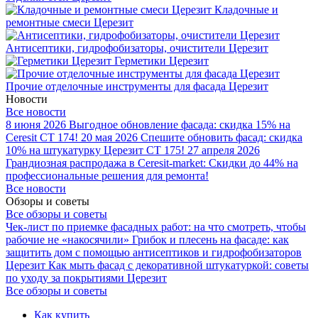
Кладочные и
ремонтные смеси Церезит
Антисептики, гидрофобизаторы, очистители Церезит
Герметики Церезит
Прочие отделочные инструменты для фасада Церезит
Новости
Все новости
8 июня 2026
Выгодное обновление фасада: скидка 15% на
Ceresit CT 174!
20 мая 2026
Спешите обновить фасад: скидка
10% на штукатурку Церезит CT 175!
27 апреля 2026
Грандиозная распродажа в Ceresit-market: Скидки до 44% на
профессиональные решения для ремонта!
Все новости
Обзоры и советы
Все обзоры и советы
Чек-лист по приемке фасадных работ: на что смотреть, чтобы
рабочие не «накосячили»
Грибок и плесень на фасаде: как
защитить дом с помощью антисептиков и гидрофобизаторов
Церезит
Как мыть фасад с декоративной штукатуркой: советы
по уходу за покрытиями Церезит
Все обзоры и советы
Как купить