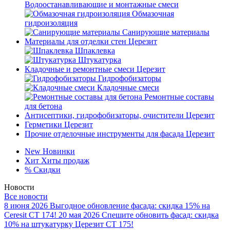
Водоостанавливающие и монтажные смеси
Обмазочная
гидроизоляция
Санирующие материалы
Материалы для отделки стен Церезит
Шпаклевка
Штукатурка
Кладочные и ремонтные смеси Церезит
Гидрофобизаторы
Кладочные смеси
Ремонтные составы
для бетона
Антисептики, гидрофобизаторы, очистители Церезит
Герметики Церезит
Прочие отделочные инструменты для фасада Церезит
New
Новинки
Хит
Хиты продаж
%
Скидки
Новости
Все новости
8 июня 2026
Выгодное обновление фасада: скидка 15% на
Ceresit CT 174!
20 мая 2026
Спешите обновить фасад: скидка
10% на штукатурку Церезит CT 175!