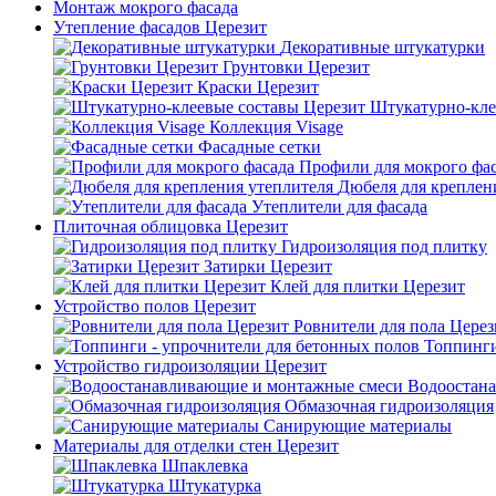
Монтаж мокрого фасада
Утепление фасадов Церезит
Декоративные штукатурки
Грунтовки Церезит
Краски Церезит
Штукатурно-кле
Коллекция Visage
Фасадные сетки
Профили для мокрого фа
Дюбеля для креплен
Утеплители для фасада
Плиточная облицовка Церезит
Гидроизоляция под плитку
Затирки Церезит
Клей для плитки Церезит
Устройство полов Церезит
Ровнители для пола Церез
Топпинги
Устройство гидроизоляции Церезит
Водоостан
Обмазочная гидроизоляция
Санирующие материалы
Материалы для отделки стен Церезит
Шпаклевка
Штукатурка