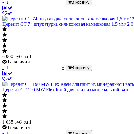
-
+
В корзину
Церезит СТ 74 штукатурка силиконовая камешковая 1,5 мм/ 2,0 
6 900
руб.
за 1
В наличии
-
+
В корзину
Церезит CT 190 MW Flex Клей для плит из минеральной ваты
1 035
руб.
за 1
В наличии
-
+
В корзину