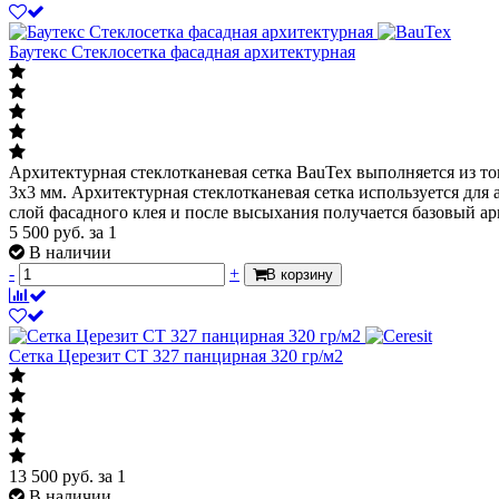
Баутекс Стеклосетка фасадная архитектурная
Архитектурная стеклотканевая сетка BauTex выполняется из тог
3х3 мм. Архитектурная стеклотканевая сетка используется дл
слой фасадного клея и после высыхания получается базовый а
5 500
руб.
за 1
В наличии
-
+
В корзину
Сетка Церезит СТ 327 панцирная 320 гр/м2
13 500
руб.
за 1
В наличии