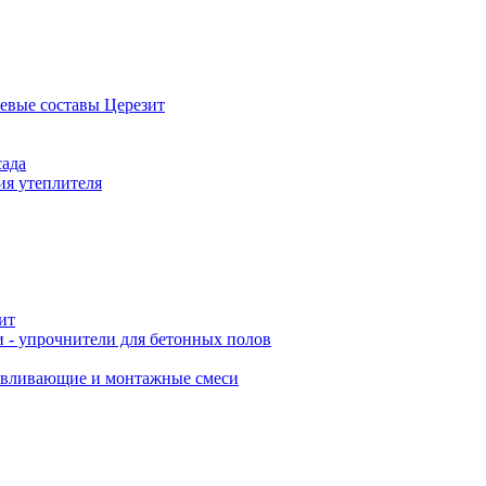
евые составы Церезит
сада
ия утеплителя
ит
 - упрочнители для бетонных полов
авливающие и монтажные смеси