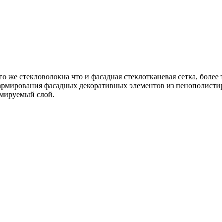
о же стекловолокна что и фасадная стеклотканевая сетка, более
я армирования фасадных декоративных элементов из пенополисти
рмируемый слой.