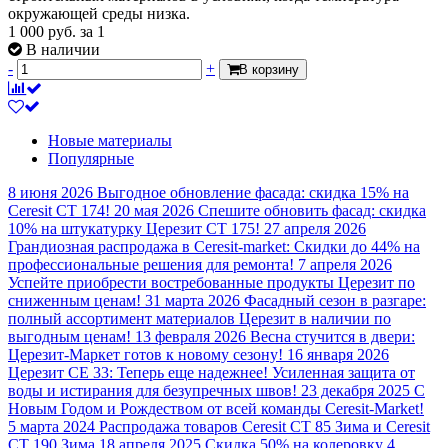
окружающей среды низка.
1 000
руб.
за 1
В наличии
-
+
В корзину
Новые материалы
Популярные
8 июня 2026
Выгодное обновление фасада: скидка 15% на
Ceresit CT 174!
20 мая 2026
Спешите обновить фасад: скидка
10% на штукатурку Церезит CT 175!
27 апреля 2026
Грандиозная распродажа в Ceresit-market: Скидки до 44% на
профессиональные решения для ремонта!
7 апреля 2026
Успейте приобрести востребованные продукты Церезит по
сниженным ценам!
31 марта 2026
Фасадный сезон в разгаре:
полный ассортимент материалов Церезит в наличии по
выгодным ценам!
13 февраля 2026
Весна стучится в двери:
Церезит-Маркет готов к новому сезону!
16 января 2026
Церезит CE 33: Теперь еще надежнее! Усиленная защита от
воды и истирания для безупречных швов!
23 декабря 2025
С
Новым Годом и Рождеством от всей команды Ceresit-Market!
5 марта 2024
Распродажа товаров Ceresit CT 85 Зима и Ceresit
CT 190 Зима
18 апреля 2025
Скидка 50% на колеровку
4