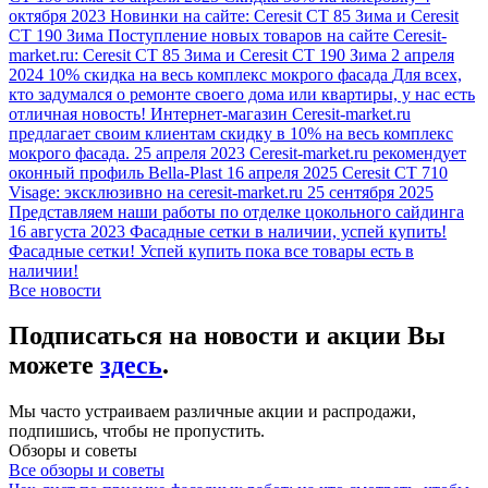
октября 2023
Новинки на сайте: Ceresit CT 85 Зима и Ceresit
CT 190 Зима
Поступление новых товаров на сайте Ceresit-
market.ru: Ceresit CT 85 Зима и Ceresit CT 190 Зима
2 апреля
2024
10% скидка на весь комплекс мокрого фасада
Для всех,
кто задумался о ремонте своего дома или квартиры, у нас есть
отличная новость! Интернет-магазин Ceresit-market.ru
предлагает своим клиентам скидку в 10% на весь комплекс
мокрого фасада.
25 апреля 2023
Ceresit-market.ru рекомендует
оконный профиль Bella-Plast
16 апреля 2025
Ceresit CT 710
Visage: эксклюзивно на ceresit-market.ru
25 сентября 2025
Представляем наши работы по отделке цокольного сайдинга
16 августа 2023
Фасадные сетки в наличии, успей купить!
Фасадные сетки! Успей купить пока все товары есть в
наличии!
Все новости
Подписаться на новости и акции Вы
можете
здесь
.
Мы часто устраиваем различные акции и распродажи,
подпишись, чтобы не пропустить.
Обзоры и советы
Все обзоры и советы