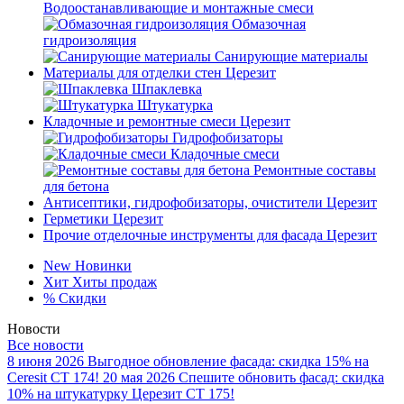
Водоостанавливающие и монтажные смеси
Обмазочная
гидроизоляция
Санирующие материалы
Материалы для отделки стен Церезит
Шпаклевка
Штукатурка
Кладочные и ремонтные смеси Церезит
Гидрофобизаторы
Кладочные смеси
Ремонтные составы
для бетона
Антисептики, гидрофобизаторы, очистители Церезит
Герметики Церезит
Прочие отделочные инструменты для фасада Церезит
New
Новинки
Хит
Хиты продаж
%
Скидки
Новости
Все новости
8 июня 2026
Выгодное обновление фасада: скидка 15% на
Ceresit CT 174!
20 мая 2026
Спешите обновить фасад: скидка
10% на штукатурку Церезит CT 175!