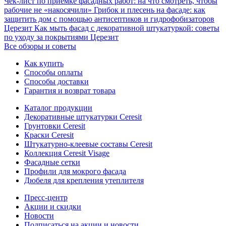
Чек-лист по приемке фасадных работ: на что смотреть, чтобы
рабочие не «накосячили»
Грибок и плесень на фасаде: как
защитить дом с помощью антисептиков и гидрофобизаторов
Церезит
Как мыть фасад с декоративной штукатуркой: советы
по уходу за покрытиями Церезит
Все обзоры и советы
Как купить
Способы оплаты
Способы доставки
Гарантия и возврат товара
Каталог продукции
Декоративные штукатурки Ceresit
Грунтовки Ceresit
Краски Ceresit
Штукатурно-клеевые составы Ceresit
Коллекция Ceresit Visage
Фасадные сетки
Профили для мокрого фасада
Дюбеля для крепления утеплителя
Пресс-центр
Акции и скидки
Новости
Подписаться на акции и новости