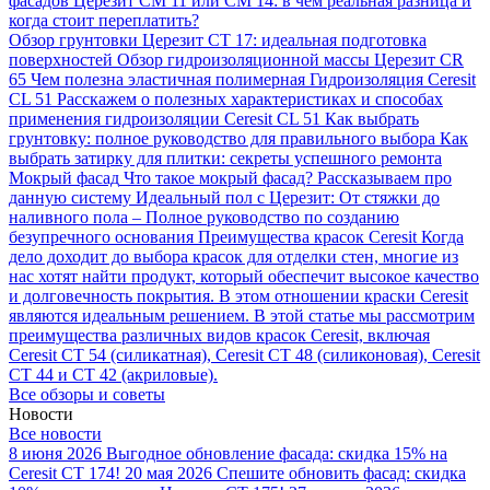
фасадов
Церезит CM 11 или CM 14: в чем реальная разница и
когда стоит переплатить?
Обзор грунтовки Церезит CT 17: идеальная подготовка
поверхностей
Обзор гидроизоляционной массы Церезит CR
65
Чем полезна эластичная полимерная Гидроизоляция Ceresit
CL 51
Расскажем о полезных характеристиках и способах
применения гидроизоляции Ceresit CL 51
Как выбрать
грунтовку: полное руководство для правильного выбора
Как
выбрать затирку для плитки: секреты успешного ремонта
Мокрый фасад
Что такое мокрый фасад? Рассказываем про
данную систему
Идеальный пол с Церезит: От стяжки до
наливного пола – Полное руководство по созданию
безупречного основания
Преимущества красок Ceresit
Когда
дело доходит до выбора красок для отделки стен, многие из
нас хотят найти продукт, который обеспечит высокое качество
и долговечность покрытия. В этом отношении краски Ceresit
являются идеальным решением. В этой статье мы рассмотрим
преимущества различных видов красок Ceresit, включая
Ceresit CT 54 (силикатная), Ceresit CT 48 (силиконовая), Ceresit
CT 44 и CT 42 (акриловые).
Все обзоры и советы
Новости
Все новости
8 июня 2026
Выгодное обновление фасада: скидка 15% на
Ceresit CT 174!
20 мая 2026
Спешите обновить фасад: скидка