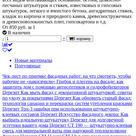
песчаных штукатурок и стяжек, известковых и гипсовых
штукатурок, легкого и ячеистого бетона, ангидритных стяжек,
кладок из кирпича и природного камня, древесностружечных
и древесноволокнистых плит, гипсокартона и т.д.
От
850
руб.
за 1
В наличии
-
+
В корзину
Новые материалы
Популярные
Чек-лист по приемке фасадных работ: на что смотреть, чтобы
рабочие не «накосячили»
Грибок и плесень на фасаде: как
защитить дом с помощью антисептиков и гидрофобизаторов
Церезит
Как мыть фасад с декоративной штукатуркой: советы
по уходу за покрытиями Церезит
Как обновить старый фасад:
технология санации и перекраски систем утепления красками
Церезит
Топ-3 ошибки при использовании штукатурно-
клеевых составов Церезит
Искусство фасадного декора: Как
выбрать идеальную штукатурку Церезит для долговечной
эстетики вашего дома
Церезит CT 190 — штукатурно-клеевая
смесь для минеральной ваты при наружной теплоизоляции